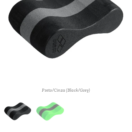
Verde-Lima/Preto (Acid-Lime/Black)
Preto/Cinza (Black/Grey)