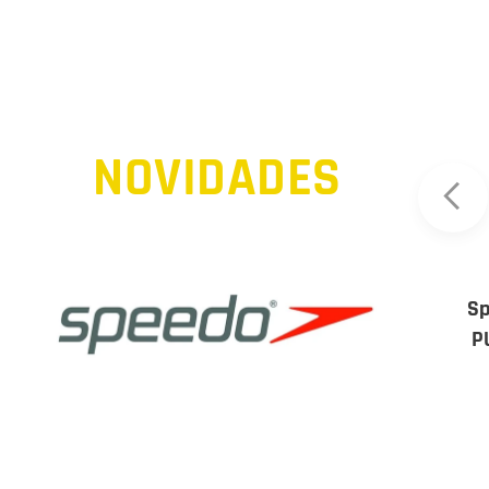
NOVIDADES
 Clear
Speedo Women Fastskin LZR
Sp
PURE VALOR 2.0 Open Back -
P
Flame Red/Picton Blue
460,00
€