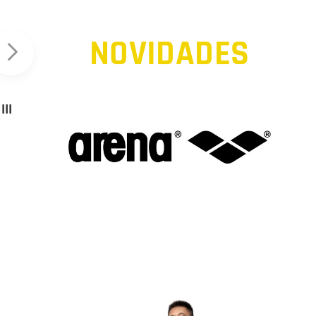
NOVIDADES
Mochila Arena SPIKY III
backpack 30L
III
Arena Women
45,00
€
Powerskin PRIMO Op
Back - Black/Teal
590,00
€