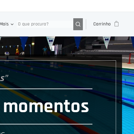
Mais
Carrinho
s"
es momentos