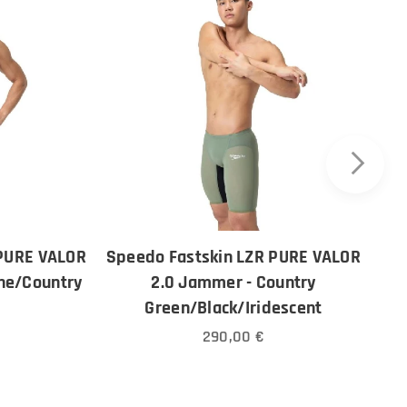
 PURE VALOR
Speedo Fastskin LZR PURE VALOR
Spe
ine/Country
2.0 Jammer - Country
2.
Green/Black/Iridescent
290,00
€