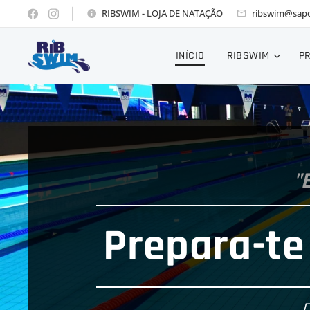
RIBSWIM - LOJA DE NATAÇÃO
ribswim@sapo
INÍCIO
RIBSWIM
P
"
Prepara-te