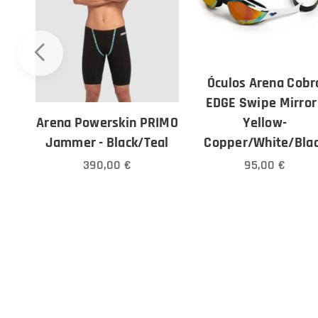
Óculos Arena Cobr
EDGE Swipe Mirror 
Yellow-
Arena Powerskin PRIMO
pen
Copper/White/Bla
Jammer - Black/Teal
95,00
€
390,00
€