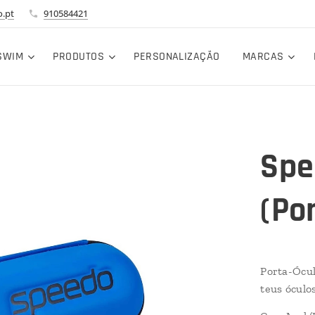
.pt
910584421
SWIM
PRODUTOS
PERSONALIZAÇÃO
MARCAS
Spe
(Po
Porta-Ócul
teus óculo