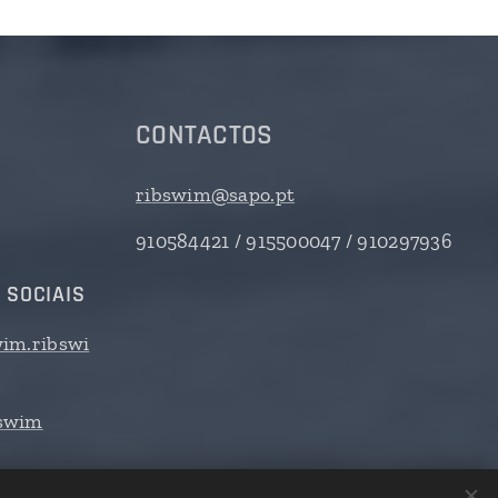
CONTACTOS
ribswim@sapo.pt
910584421 / 915500047 / 910297936
 SOCIAIS
im.ribswi
swim