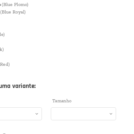
o
(Blue Plomo)
l
(Blue Royal)
le)
k)
(Red)
uma variante:
Tamanho