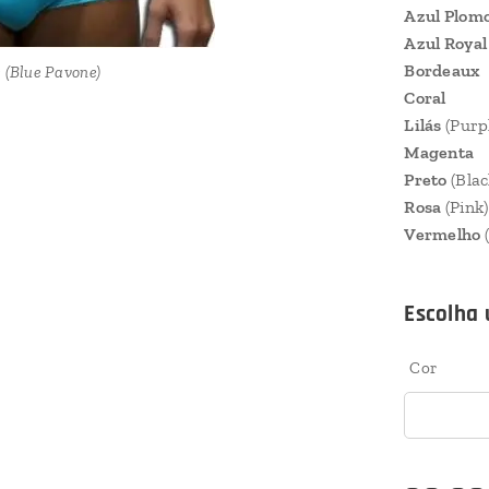
Azul Plom
Azul Roya
Bordeaux
 (Blue Pavone)
 (Yellow Fluo)
ho (Red)
deaux
 (Blue Plomo)
 (Pink)
Coral
Lilás
(Purp
Magenta
Preto
(Blac
Rosa
(Pink)
Vermelho
 (Blue Pavone)
 (Yellow Fluo)
 (Blue Plomo)
 (Blue Royal)
ho (Red)
 (Purple)
 (Black)
 (Pink)
deaux
genta
oral
Escolha 
Cor