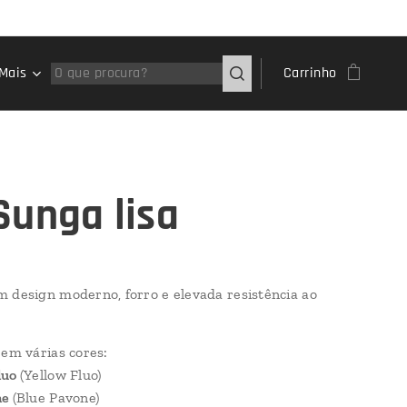
Mais
Carrinho
Sunga lisa
 design moderno, forro e elevada resistência ao
 em várias cores:
luo
(Yellow Fluo)
ne
(Blue Pavone)