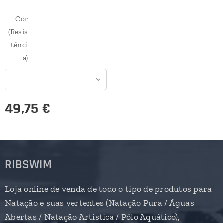
Cor
(Resis
tênci
a)
49,75
€
RIBSWIM
Loja online de venda de todo o tipo de produtos para
Natação e suas vertentes (Natação Pura / Águas
Abertas / Natação Artística / Pólo Aquático),