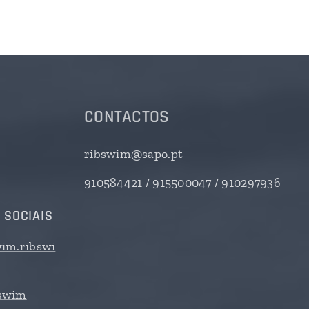
CONTACTOS
ribswim@sapo.pt
910584421 / 915500047 / 910297936
 SOCIAIS
im.ribswi
swim