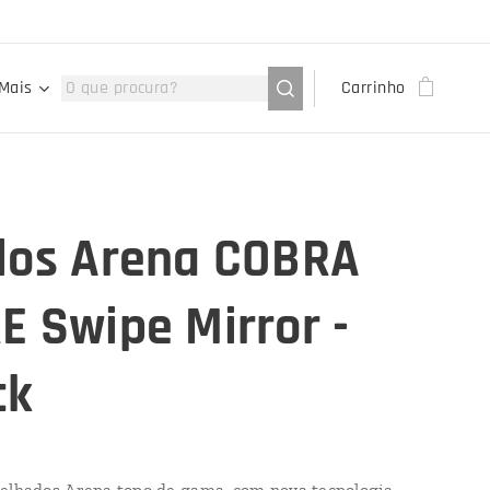
Mais
Carrinho
los Arena COBRA
E Swipe Mirror -
ck
elhados Arena topo de gama, com nova tecnologia