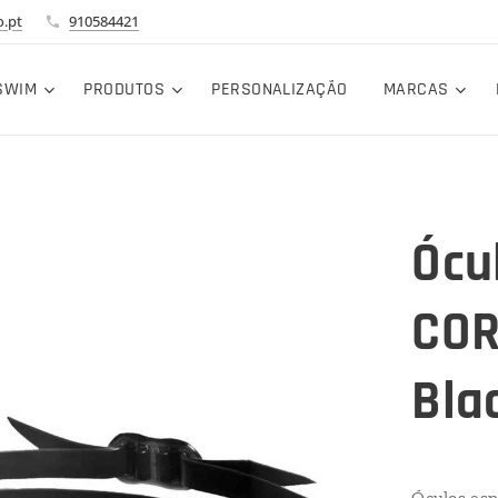
.pt
910584421
SWIM
PRODUTOS
PERSONALIZAÇÃO
MARCAS
Ócu
COR
Bla
Óculos esp