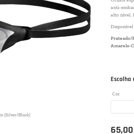
anti-emba
alto nível
Disponível
Prateado/
Amarelo-C
Escolha 
Cor
 (Yellow-Copper/Black)
 (Yellow-Copper/Black)
o (Silver/Black)
o (Silver/Black)
65,00