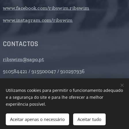
www.facebook.com/ribswim.ribswim
www.instagram.com/ribswim
CONTACTOS
ribswim@sapo.pt
910584421 / 915500047 / 910297936
Utilizamos cookies para permitir o funcionamento adequado
e a segurança do site e para lhe oferecer a melhor
Desenvolvido por
Webnode
Cookies
experiência possível.
Adicionar ao carrinho
Aceitar apenas o necessário
Aceitar tudo